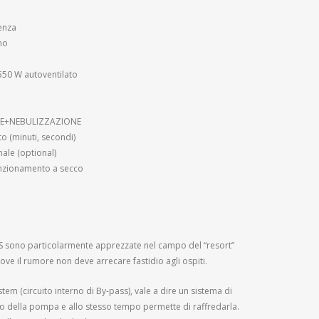
tenza
no
550 W autoventilato
ONE+NEBULIZZAZIONE
o (minuti, secondi)
ale (optional)
nzionamento a secco
QES sono particolarmente apprezzate nel campo del “resort”
l) dove il rumore non deve arrecare fastidio agli ospiti.
stem (circuito interno di By-pass), vale a dire un sistema di
nto della pompa e allo stesso tempo permette di raffredarla.