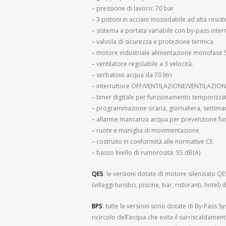
– pressione di lavoro: 70 bar
– 3 pistoni in acciaio inossidabile ad alta resis
– sistema a portata variabile con by-pass inter
– valvola di sicurezza e protezione termica
– motore industriale alimentazione monofase 
– ventilatore regolabile a 3 velocità.
– serbatoio acqua da 70 litri
– interruttore OFF/VENTILAZIONE/VENTILAZI
– timer digitale per funzionamento temporizzat
– programmazione oraria, giornaliera, settiman
– allarme mancanza acqua per prevenzione fu
– ruote e maniglia di movimentazione
– costruito in conformità alle normative CE
– basso livello di rumorosità: 55 dB(A)
QES
: le versioni dotate di motore silenziato 
(villaggi turistici, piscine, bar, ristoranti, hote
BPS
: tutte le versioni sono dotate di By-Pass Sy
ricircolo dell’acqua che evita il surriscaldame