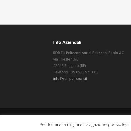
Info Aziendali
RDR Flli Pelizzoni snc di Pelizzoni Paolo &C
via Trieste 13/B
42046 Reggiolo (RE)
Telefono +39 0522 971.002
info@rdr-pelizzoni.it
2022 - RDR Flli Pelizzoni snc di Pelizzoni Paolo 
Partita IVA IT00927910356
Per fornire la migliore navigazione possibile, i