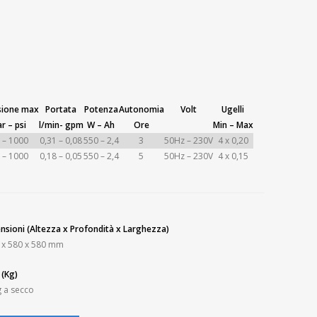
sione max
Portata
Potenza
Autonomia
Volt
Ugelli
r – psi
l/min- gpm
W – Ah
Ore
Min – Max
 – 1000
0,31 – 0,08
550 – 2,4
3
50Hz – 230V
4 x 0,20
 – 1000
0,18 – 0,05
550 – 2,4
5
50Hz – 230V
4 x 0,15
nsioni (Altezza x Profondità x Larghezza)
 x 580 x 580 mm
 (Kg)
g a secco