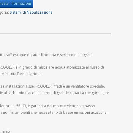
hiesta Informazioni
goria:
Sistemi di Nebulizzazione
tto raffrescante dotato di pompa e serbatoio integrati.
I-COOLER è in grado di miscelare acqua atomizzata al flusso di
e in tutta l’area d’azione.
a installazioni fisse. I-COOLER infatti è un ventilatore speciale,
ie al serbatoio d’acqua interno di grande capacità che garantisce
nferiore ai 55 dB, è garantita dal motore elettrico a basso
azioni in ambienti che necessitano di basse emissioni acustiche.
uminio