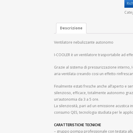
Ric
Cate
Descrizione
Ventilatore nebulizzante autonomo
I-COOLER è un ventilatore trasportabile ad effe
Grazie al sistema di pressurizzazione interno, 
aria ventilata creando cosi un effetto rinfrescant
Finalmente estati fresche anche all’aperto e senz
silenzioso, efficace, totalmente autonomo graz
un’autonomia da 3 a 5 ore.
La silenziosità, pari ad un emissione acustica i
consumo QES, tecnologia studiata per le applic
CARATTERISTICHE TECNICHE
– gruppo pompa professionale con testata all