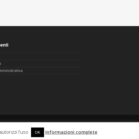
enti
p
mministrativa
Powered by
CABER Informatica
autorizzi l'uso
Informazioni complete
OK