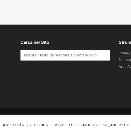
Cerca nel Sito
Strum
Privacy
Sitema
Area A
& C
n questo sito si utilizzano i cookies: continuando la navigazione ne 