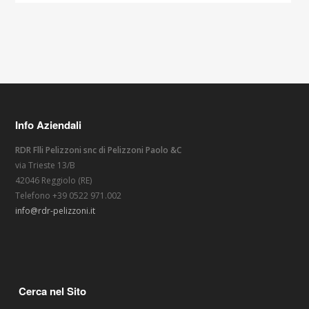
Info Aziendali
RDR Flli Pelizzoni snc di Pelizzoni Paolo &C
via Trieste 13/B
42046 Reggiolo (RE)
Telefono +39 0522 971.002
info@rdr-pelizzoni.it
Cerca nel Sito