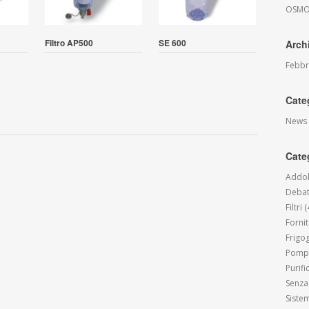
OSMOS
Filtro AP500
SE 600
Arch
Febbr
Cate
News
Cate
Addol
Debat
Filtri
(
Forni
Frigo
Pompe
Purif
Senza
Siste