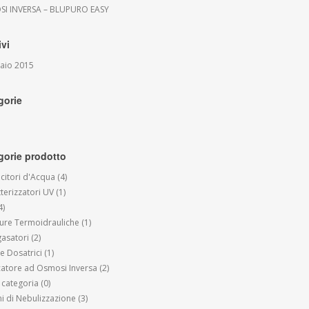
I INVERSA – BLUPURO EASY
ivi
aio 2015
gorie
gorie prodotto
citori d'Acqua
(4)
terizzatori UV
(1)
4)
ture Termoidrauliche
(1)
gasatori
(2)
 Dosatrici
(1)
icatore ad Osmosi Inversa
(2)
 categoria
(0)
mi di Nebulizzazione
(3)