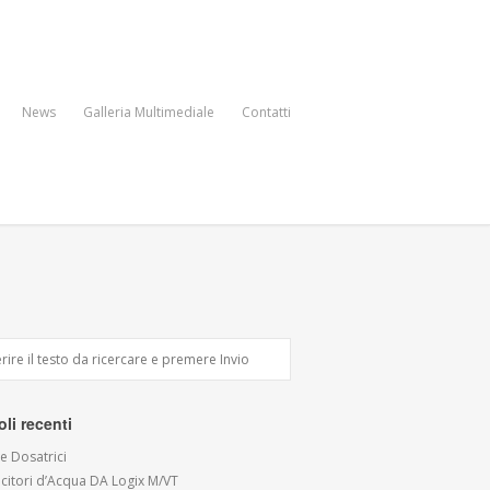
News
Galleria Multimediale
Contatti
oli recenti
 Dosatrici
citori d’Acqua DA Logix M/VT