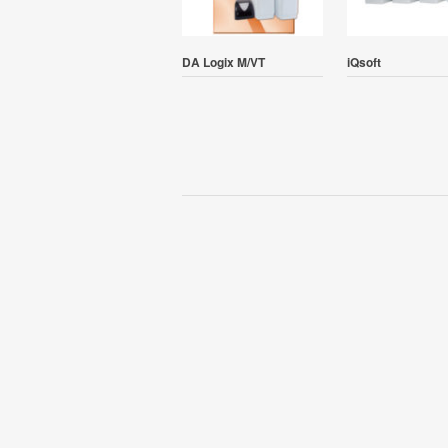
DA Logix M/VT
iQsoft