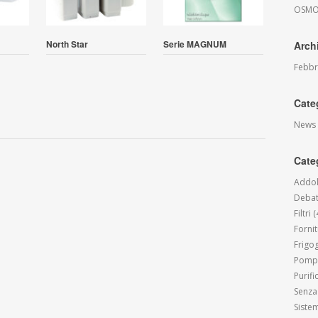
OSMOS
North Star
Serie MAGNUM
Arch
Febbr
Cate
News
Cate
Addol
Debat
Filtri
(
Forni
Frigo
Pompe
Purif
Senza
Siste