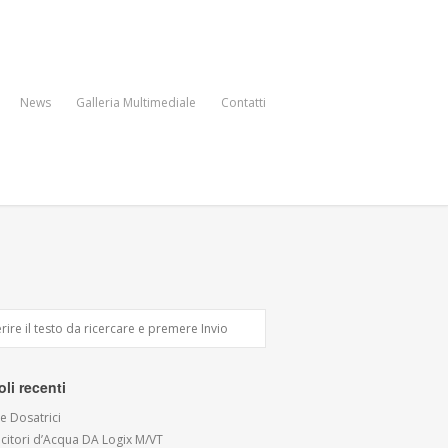
News
Galleria Multimediale
Contatti
oli recenti
 Dosatrici
citori d’Acqua DA Logix M/VT