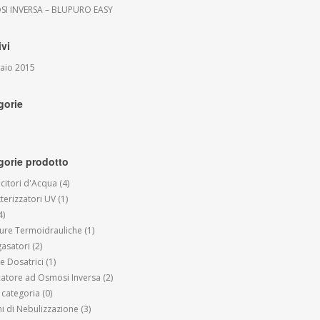
I INVERSA – BLUPURO EASY
ivi
aio 2015
gorie
gorie prodotto
citori d'Acqua
(4)
terizzatori UV
(1)
4)
ture Termoidrauliche
(1)
gasatori
(2)
 Dosatrici
(1)
icatore ad Osmosi Inversa
(2)
 categoria
(0)
mi di Nebulizzazione
(3)